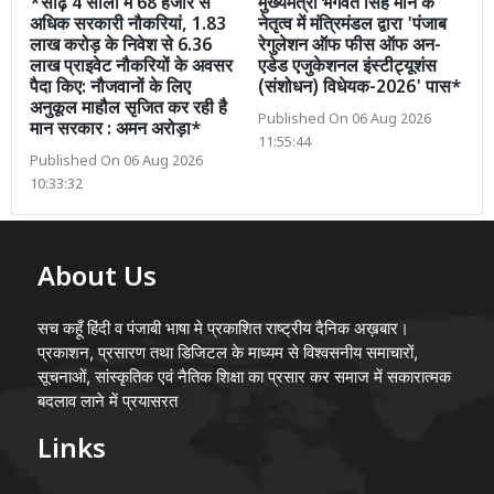
*साढ़े 4 सालों में 68 हजार से
मुख्यमंत्री भगवंत सिंह मान के
अधिक सरकारी नौकरियां, 1.83
नेतृत्व में मंत्रिमंडल द्वारा 'पंजाब
लाख करोड़ के निवेश से 6.36
रेगुलेशन ऑफ फीस ऑफ अन-
लाख प्राइवेट नौकरियों के अवसर
एडेड एजुकेशनल इंस्टीट्यूशंस
पैदा किए: नौजवानों के लिए
(संशोधन) विधेयक-2026' पास*
अनुकूल माहौल सृजित कर रही है
Published On 06 Aug 2026
मान सरकार : अमन अरोड़ा*
11:55:44
Published On 06 Aug 2026
10:33:32
About Us
सच कहूँ हिंदी व पंजाबी भाषा मे प्रकाशित राष्ट्रीय दैनिक अख़बार।
प्रकाशन, प्रसारण तथा डिजिटल के माध्यम से विश्वसनीय समाचारों,
सूचनाओं, सांस्कृतिक एवं नैतिक शिक्षा का प्रसार कर समाज में सकारात्मक
बदलाव लाने में प्रयासरत
Links