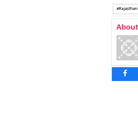
Rajasthan
About