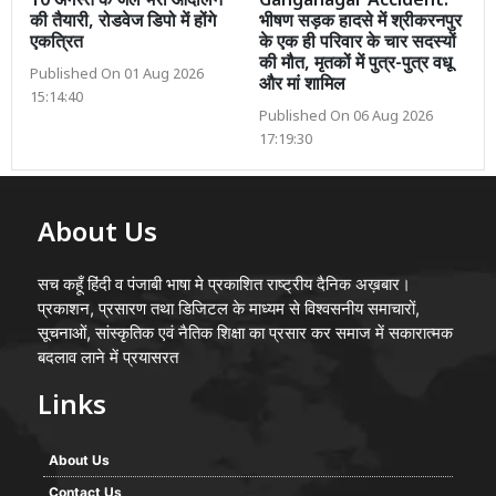
10 अगस्त के जेल भरो आंदोलन
Ganganagar Accident:
की तैयारी, रोडवेज डिपो में होंगे
भीषण सड़क हादसे में श्रीकरनपुर
एकत्रित
के एक ही परिवार के चार सदस्यों
की मौत, मृतकों में पुत्र-पुत्र वधू
Published On 01 Aug 2026
और मां शामिल
15:14:40
Published On 06 Aug 2026
17:19:30
About Us
सच कहूँ हिंदी व पंजाबी भाषा मे प्रकाशित राष्ट्रीय दैनिक अख़बार।
प्रकाशन, प्रसारण तथा डिजिटल के माध्यम से विश्वसनीय समाचारों,
सूचनाओं, सांस्कृतिक एवं नैतिक शिक्षा का प्रसार कर समाज में सकारात्मक
बदलाव लाने में प्रयासरत
Links
About Us
Contact Us