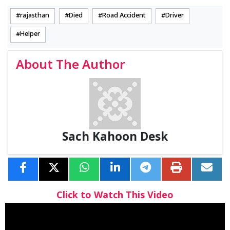
rajasthan
Died
Road Accident
Driver
Helper
About The Author
Sach Kahoon Desk
Click to Watch This Video