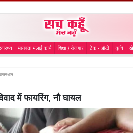
स्वास्थ्य
मानवता भलाई कार्य
शिक्षा / रोजगार
टेक - ऑटो
कृषि
ख
चौथे दिन 
राजस्थान
िवाद में फायरिंग, नौ घायल