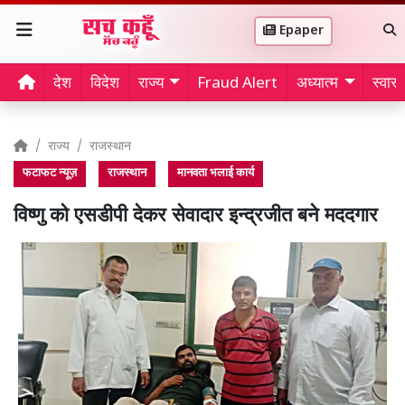
Epaper
देश
विदेश
राज्य
Fraud Alert
अध्यात्म
स्वास्थ
राज्य
राजस्थान
फटाफट न्यूज़
राजस्थान
मानवता भलाई कार्य
विष्णु को एसडीपी देकर सेवादार इन्द्रजीत बने मददगार