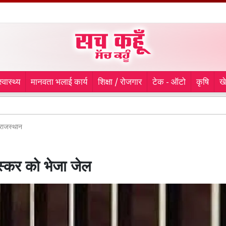
स्वास्थ्य
मानवता भलाई कार्य
शिक्षा / रोजगार
टेक - ऑटो
कृषि
ख
BSF-पं
राजस्थान
स्कर को भेजा जेल