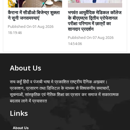
कैराना में सीडीओ बिजेन्द्र शुक्ला
भगवंत आयुर्वेदिक मेडिकल कॉलेज
ने सुनी जनसमस्याएं
के बीएएमएस द्वितीय प्रोफेशनल
परीक्षा परिणाम में छात्रों का
Published On 01 Aug 2026
शानदार प्रदर्शन
18:19:46
Published On 07 Aug 2026
14:54:06
About Us
सच कहूँ हिंदी व पंजाबी भाषा मे प्रकाशित राष्ट्रीय दैनिक अख़बार।
प्रकाशन, प्रसारण तथा डिजिटल के माध्यम से विश्वसनीय समाचारों,
सूचनाओं, सांस्कृतिक एवं नैतिक शिक्षा का प्रसार कर समाज में सकारात्मक
बदलाव लाने में प्रयासरत
Links
About Us