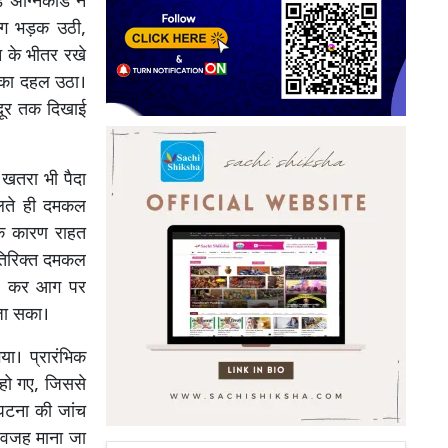
 अग्निकांड ने
आग भड़क उठी,
न के भीतर रखे
लाका दहल उठा।
दूर तक दिखाई
खतरा भी पैदा
िलते ही दमकल
 के कारण राहत
 अतिरिक्त दमकल
वेश कर आग पर
 जा सका।
ा। प्रारंभिक
 हो गए, जिससे
घटना की जांच
त वजह माना जा