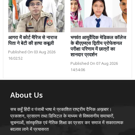
आगरा में कोर्ट मैरिज से नाराज
भगवंत आयुर्वेदिक मेडिकल कॉलेज
पिता ने बेटी की हत्या कबूली
के बीएएमएस द्वितीय प्रोफेशनल
परीक्षा परिणाम में छात्रों का
Published On 03 Aug 2026
शानदार प्रदर्शन
16:02:52
Published On 07 Aug 2026
14:54:06
About Us
सच कहूँ हिंदी व पंजाबी भाषा मे प्रकाशित राष्ट्रीय दैनिक अख़बार।
प्रकाशन, प्रसारण तथा डिजिटल के माध्यम से विश्वसनीय समाचारों,
सूचनाओं, सांस्कृतिक एवं नैतिक शिक्षा का प्रसार कर समाज में सकारात्मक
बदलाव लाने में प्रयासरत