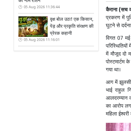
का नाम रोशन
05 Aug 2026 11:36:44
कैराना (सच कह
प्रकरण में प
वृक्ष बोल उठा! एक किसान,
घुटने से दर्द
पेड़ और प्रकृति संरक्षण की
प्रेरक कहानी
विगत 07 मई क
05 Aug 2026 11:16:01
परिस्थितियों
में मौजूद दो
पोस्टमार्टम क
गया था।
आग में झुलस
भाई राहुल न
आलदरम्यान क
का आरोप लगात
महिला ईश्वरी