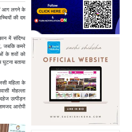
ें आग लगने के
च्चियों की दम
न में संदिग्ध
थी, जबकि कमरे
ओं के शवों को
दम घुटना बताया
लसी महिला के
वासी मोहल्ला
दहेज उत्पीड़न
ं नामजद आरोपी