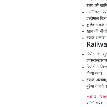
रेलवे की खा
आॅडिट रिपोर्
इस्तेमाल किय
कूड़ेदान ढके 
खाने की चीजो
इसके अलावा, ट
Railway 
रिपोर्ट के 
इन्फ्रास्ट्रक
रिपोर्ट में लि
किया गया।
इसके अलावा,य
मुहैया कराने 
Hindi N
फॉलो करें।