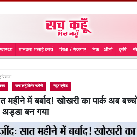
स्वास्थ्य
मानवता भलाई कार्य
शिक्षा / रोजगार
टेक - ऑटो
कृषि
ख
लुधि
हरियाणा
ाज्य
सच कहूँ विशेष स्टोरी
न्यूज़ ब्रीफ
त महीने में बर्बाद! खोखरी का पार्क अब बच्चो
का अड्डा बन गया