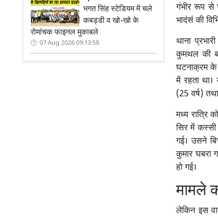
गंभीर रूप स
भगत सिंह स्टेडियम में चले
भादंसं की विभ
कबड्डी व खो-खो के
रोमांचक फाइनल मुकाबले
थाना प्रभारी
07 Aug 2026 09:13:58
कुमथल की बह
घटनाक्रम के
में रहता था। 
(25 वर्ष) तथा
मध्य रात्रि क
सिर में कस्स
गई। उसने बि
कुमार घबरा गय
हो गई।
मामले क
लेकिन इस वा