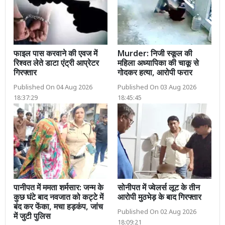
फाइल पास करवाने की एवज में
Murder: निजी स्कूल की
रिश्वत लेते डाटा एंट्री आप्रेटर
महिला अध्यापिका की चाकू से
गिरफ्तार
गोदकर हत्या, आरोपी फरार
Published On 04 Aug 2026
Published On 03 Aug 2026
18:37:29
18:45:45
पानीपत में ममता शर्मसार: जन्म के
सोनीपत में ज्वेलर्स लूट के तीन
कुछ घंटे बाद नवजात को कट्टे में
आरोपी मुठभेड़ के बाद गिरफ्तार
बंद कर फेंका, मचा हड़कंप, जांच
Published On 02 Aug 2026
में जुटी पुलिस
18:09:21