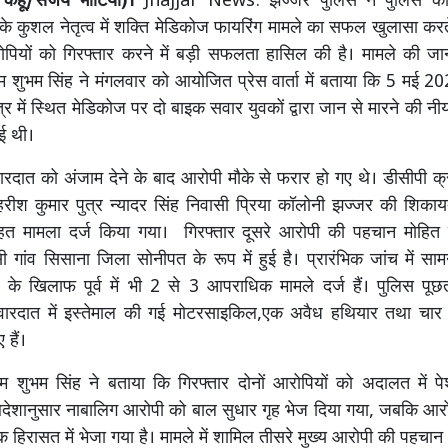
कहूँ/संजय भाटिया)।
Jhajjar News: झज्जर पुलिस ने पुलिस कमि
 के कुशल नेतृत्व में शक्ति मेडिकोज फायरिंग मामले का सफल खुलासा करत
पियों को गिरफ्तार करने में बड़ी सफलता हासिल की है। मामले की जानक
म शुभम सिंह ने मंगलवार को आयोजित प्रेस वार्ता में बताया कि 5 मई 
त्र में स्थित मेडिकोज पर दो बाइक सवार युवकों द्वारा जान से मारने की नी
ई थी।
ारदात को अंजाम देने के बाद आरोपी मौके से फरार हो गए थे। डीसीपी क्
 हरीश कुमार पुत्र न्यादर सिंह निवासी प्रिया कॉलोनी झज्जर की शिका
हत मामला दर्ज किया गया। गिरफ्तार दूसरे आरोपी की पहचान मोहित उर
 गांव सिसाना जिला सोनीपत के रूप में हुई है। प्रारंभिक जांच में सा
 के खिलाफ पूर्व में भी 2 से 3 आपराधिक मामले दर्ज हैं। पुलिस पूछ
 वारदात में इस्तेमाल की गई मोटरसाइकिल,एक अवैध हथियार तथा चार 
हैं।
इम शुभम सिंह ने बताया कि गिरफ्तार दोनों आरोपियों को अदालत में प
ेशानुसार नाबालिग आरोपी को बाल सुधार गृह भेज दिया गया, जबकि आरोप
क हिरासत में भेजा गया है। मामले में शामिल तीसरे मुख्य आरोपी की पहचान भ