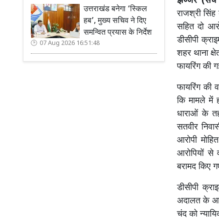
झज्जर (सच 
उत्तराखंड बनेगा ‘स्किल
राजश्री सिंह
हब’, मुख्य सचिव ने दिए
सहित दो आरो
समन्वित प्रयास के निर्देश
डीसीपी क्राइ
07 Aug 2026 16:51:48
शहर थाना क्षे
फायरिंग की ग
फायरिंग की व
कि मामले में
धाराओं के त
सतवीर निवासी
आरोपी मोहित
आरोपियों से
बरामद किए गए 
डीसीपी क्रा
अदालत के आद
चंद को न्यायि