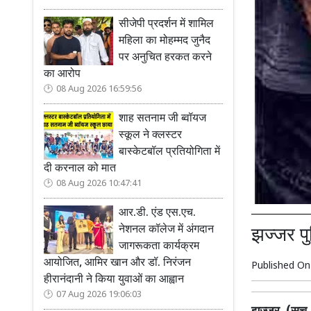
सीजेपी प्रदर्शन में शामिल
महिला का मोहम्मद जुनैद
पर अनुचित हरकत करने
का आरोप
08 Aug 2026 16:59:56
शाह सतनाम जी ब्वॉयज
स्कूल ने क्लस्टर
बास्केटबॉल प्रतियोगिता में
दी करनाल को मात
08 Aug 2026 10:47:41
आर.डी. एंड एस.एच.
नेशनल कॉलेज में अंगदान
झज्जर पु
जागरूकता कार्यक्रम
आयोजित, आमिर खान और डॉ. निरंजन
Published O
हीरानंदानी ने किया युवाओं का आह्वान
07 Aug 2026 19:06:03