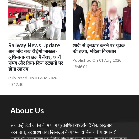
Railway News Update:
शादी से इनकार करने पर युवक
अब जींद तक दौड़ेगी जाखल-
की हत्या, महिला गिरफ्तार
लुधियाना-जाखल पैसेंजर, जानें
Published On 01 Aug 2026
समय और किन-किन स्टेशनों पर
18:46:01
होगा ठहराव
Published On 03 Aug 2026
20:12:40
About Us
सच कहूँ हिंदी व पंजाबी भाषा मे प्रकाशित राष्ट्रीय दैनिक अख़बार।
प्रकाशन, प्रसारण तथा डिजिटल के माध्यम से विश्वसनीय समाचारों,
सूचनाओं, सांस्कृतिक एवं नैतिक शिक्षा का प्रसार कर समाज में सकारात्मक