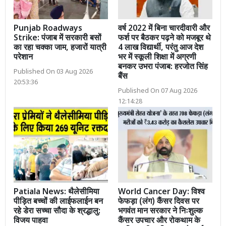
Punjab Roadways
वर्ष 2022 में बिना चारदीवारी और
Strike: पंजाब में सरकारी बसों
फर्श पर बैठकर पढ़ने को मजबूर थे
का रहा चक्का जाम, हजारों यात्री
4 लाख विद्यार्थी, परंतु आज देश
परेशान
भर में स्कूली शिक्षा में अग्रणी
बनकर उभरा पंजाब: हरजोत सिंह
Published On 03 Aug 2026
बैंस
20:53:36
Published On 07 Aug 2026
12:14:28
Patiala News: थैलेसीमिया
World Cancer Day: विश्व
पीड़ित बच्चों की लाईफलाईन बन
फेफड़ा (लंग) कैंसर दिवस पर
रहे डेरा सच्चा सौदा के श्रद्धालु:
भगवंत मान सरकार ने निःशुल्क
विजय पाहवा
कैंसर उपचार और रोकथाम के