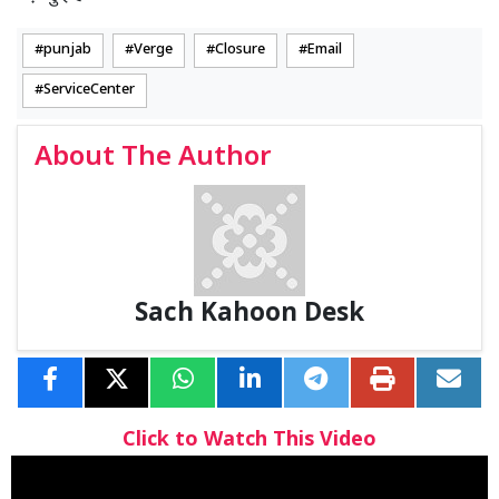
punjab
Verge
Closure
Email
ServiceCenter
About The Author
Sach Kahoon Desk
Click to Watch This Video