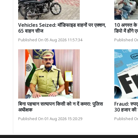
Vehicles Seized: मॉडिफाइड वाहनों पर एक्शन,
10 अगस्त के 
65 वाहन सीज
डिपो में होंगे
Published On 05 Aug 2026 11:57:34
Published On
बिना पहचान सत्यापन किसी को न दें कमरा: पुलिस
Fraud: रुपए 
अधीक्षक
30 हजार की 
Published On 01 Aug 2026 15:20:29
Published On