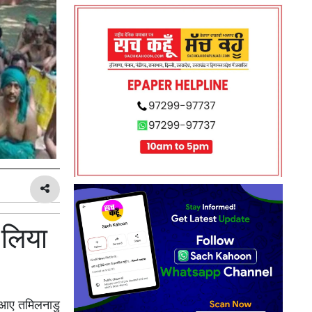
 लिया
ं आए तमिलनाडु