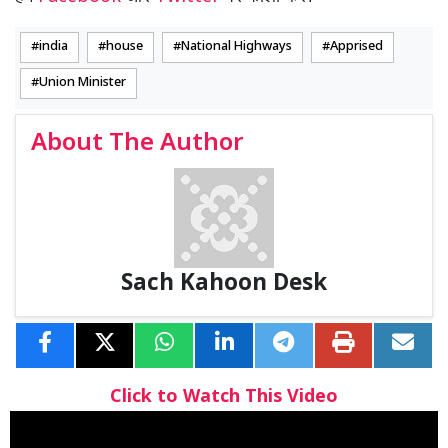
india
house
National Highways
Apprised
Union Minister
About The Author
Sach Kahoon Desk
Click to Watch This Video