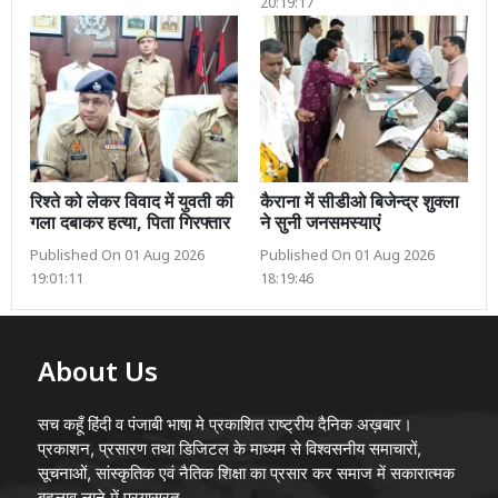
20:19:17
रिश्ते को लेकर विवाद में युवती की
कैराना में सीडीओ बिजेन्द्र शुक्ला
गला दबाकर हत्या, पिता गिरफ्तार
ने सुनी जनसमस्याएं
Published On 01 Aug 2026
Published On 01 Aug 2026
19:01:11
18:19:46
About Us
सच कहूँ हिंदी व पंजाबी भाषा मे प्रकाशित राष्ट्रीय दैनिक अख़बार।
प्रकाशन, प्रसारण तथा डिजिटल के माध्यम से विश्वसनीय समाचारों,
सूचनाओं, सांस्कृतिक एवं नैतिक शिक्षा का प्रसार कर समाज में सकारात्मक
बदलाव लाने में प्रयासरत