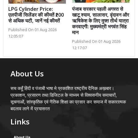
LPG Cylinder Price:
पंजाब सरकार पहली अगस्त से
एलपीजी सिलेंडर की कीमतें ₹200
खाटू श्याम, सालासर, वृंदावन और
से अधिक घटी, जानें नई कीमतें
ऋषिकेश के लिए मुफ्त तीर्थ यात्रा
करवाएगी: मुख्यमंत्री भगवंत सिंह
Published On 01 Aug 2026
मान
12:05:07
Published On 01 Aug 2026
12:17:07
About Us
सच कहूँ हिंदी व पंजाबी भाषा मे प्रकाशित राष्ट्रीय दैनिक अख़बार।
प्रकाशन, प्रसारण तथा डिजिटल के माध्यम से विश्वसनीय समाचारों,
सूचनाओं, सांस्कृतिक एवं नैतिक शिक्षा का प्रसार कर समाज में सकारात्मक
बदलाव लाने में प्रयासरत
Links
About Us