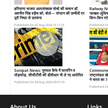
हरियाणा भाजपा अल्पसंख्यक मोर्चा की कमान डॉ.
Railway Ne
अवनीत सिंह वड़ैच को, बोले— संगठन की उम्मीदों पर
जाखल-लुधिया
पूरी निष्ठा से उतरूंगा
किन-किन स्टे
Published On 02 Aug 2026 15:11:25
Published On
Sonipat News: मुरथल कैफे में फायरिंग व
Commonwe
तोड़फोड़, सीसीटीवी की डीवीआर भी ले गए आरोपित
राष्ट्रमंडल खे
ने भारत का 1
Published On 04 Aug 2026 09:01:59
Published On
About Us
Links