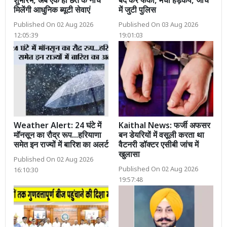
शुभारंभ, अब एक ही छत के नीचे
बंद कर फेंका, मचा हड़कंप, जांच
मिलेंगी आधुनिक ब्यूटी सेवाएं
में जुटी पुलिस
Published On 02 Aug 2026
Published On 03 Aug 2026
12:05:39
19:01:03
Weather Alert: 24 घंटे में
Kaithal News: फर्जी अफसर
मॉनसून का रौद्र रूप...हरियाणा
बन डेयरियों में वसूली करता था
समेत इन राज्यों में बारिश का अलर्ट
वैटनरी डॉक्टर एसीबी जांच में
खुलासा
Published On 02 Aug 2026
Published On 02 Aug 2026
16:10:30
19:57:48