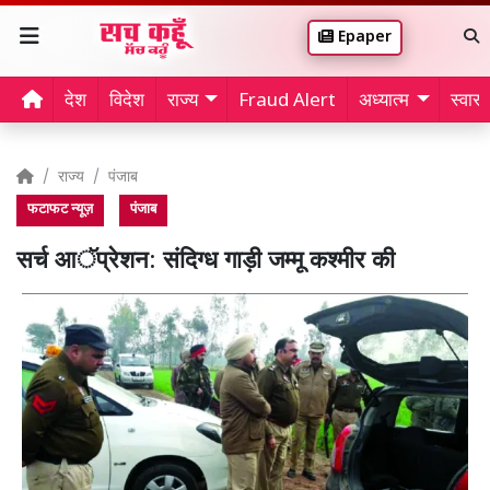
Epaper
देश
विदेश
राज्य
Fraud Alert
अध्यात्म
स्वास्थ
राज्य
पंजाब
फटाफट न्यूज़
पंजाब
सर्च आॅप्रेशन: संदिग्ध गाड़ी जम्मू कश्मीर की