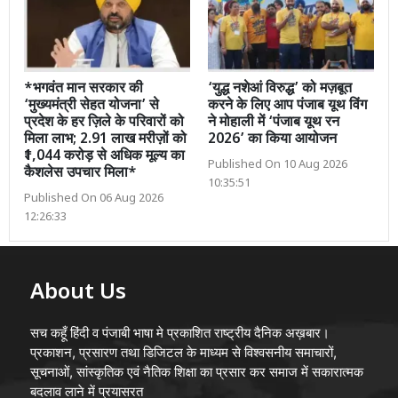
*भगवंत मान सरकार की
‘युद्ध नशेआं विरुद्ध’ को मज़बूत
‘मुख्यमंत्री सेहत योजना’ से
करने के लिए आप पंजाब यूथ विंग
प्रदेश के हर ज़िले के परिवारों को
ने मोहाली में ‘पंजाब यूथ रन
मिला लाभ; 2.91 लाख मरीज़ों को
2026’ का किया आयोजन
₹1,044 करोड़ से अधिक मूल्य का
Published On 10 Aug 2026
कैशलेस उपचार मिला*
10:35:51
Published On 06 Aug 2026
12:26:33
About Us
सच कहूँ हिंदी व पंजाबी भाषा मे प्रकाशित राष्ट्रीय दैनिक अख़बार।
प्रकाशन, प्रसारण तथा डिजिटल के माध्यम से विश्वसनीय समाचारों,
सूचनाओं, सांस्कृतिक एवं नैतिक शिक्षा का प्रसार कर समाज में सकारात्मक
बदलाव लाने में प्रयासरत