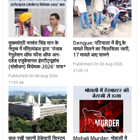
मुख्यमंत्री भगवंत सिंह मान के
Dengue: पटियाला में डेंगू के
नेतृत्व में मंत्रिमंडल द्वारा 'पंजाब
मामले मिलने का सिलसिला जारी,
रेगुलेशन ऑफ फीस ऑफ अन-
17 मामले आए सामने
एडेड एजुकेशनल इंस्टीट्यूशंस
Published On 03 Aug 2026
(संशोधन) विधेयक-2026' पास*
21:05:13
Published On 06 Aug 2026
11:55:44
कल रखी जाएगी ठेकेदारी सिस्टम
Mohali Murder: मोहाली में