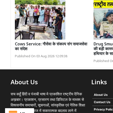
Cows Service: गौसेवा के संकल्प संग समाजसेवा
Drug Smugg
का संदेश
की बड़ी कामया
हथियार के सा
Published On 03 Aug 2026 12:09:38
Published On
About Us
Links
सच कहूँ हिंदी व पंजाबी भाषा मे प्रकाशित राष्ट्रीय दैनिक
About Us
अख़बार। प्रकाशन, प्रसारण तथा डिजिटल के माध्यम से
Contact Us
विश्वसनीय समाचारों, सूचनाओं, सांस्कृतिक एवं नैतिक शिक्षा
Privacy Poli
का प्रसार कर समाज में सकारात्मक बदलाव लाने में