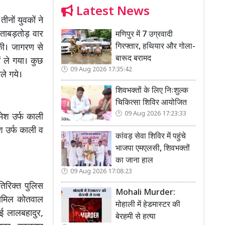
Latest News
नों युवकों ने
से ताबड़तोड़ वार
मणिपुर में 7 उग्रवादी
गिरफ्तार, हथियार और गोला-
 की। जागरण से
बारूद बरामद
ं ले गया। कुछ
09 Aug 2026 17:35:42
ले गये।
शिवभक्तों के लिए निःशुल्क
चिकित्सा शिविर आयोजित
09 Aug 2026 17:23:33
मेश उर्फ काली
ेश उर्फ काली व
कांवड़ सेवा शिविर में पहुंचे
भाजपा एमएलसी, शिवभक्तों
का जाना हाल
09 Aug 2026 17:08:23
अतिरिक्त पुलिस
Mohali Murder:
 शामिल कोतवाल
मोहाली में हेडमास्टर की
ई लालबहादुर,
बेरहमी से हत्या