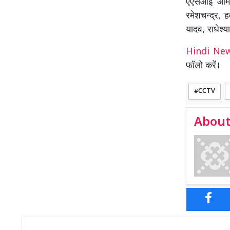
एएसआई ओम क
रमेशचन्द्र, 
यादव, राधेश्
Hindi N
फॉलो करें।
CCTV
About