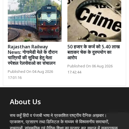
Rajasthan Railway
50 हजार के कर्ज को 5.40 लाख
News: गोगामेडी मेले के दौरान
बताकर चेक के दुरुपयोग का
यात्रियों की सुविधा हेतु मेला
आरोप
स्पेशल रेलसेवाओ का संचालन
Published On 06 Aug 2026
Published On 04 Aug 2026
17:42:44
17:01:16
About Us
सच कहूँ हिंदी व पंजाबी भाषा मे प्रकाशित राष्ट्रीय दैनिक अख़बार।
प्रकाशन, प्रसारण तथा डिजिटल के माध्यम से विश्वसनीय समाचारों,
सूचनाओं, सांस्कृतिक एवं नैतिक शिक्षा का प्रसार कर समाज में सकारात्मक