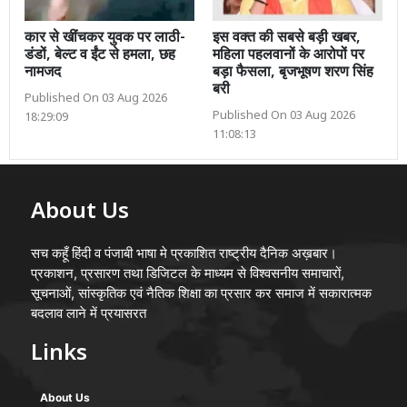
कार से खींचकर युवक पर लाठी-
इस वक्त की सबसे बड़ी खबर,
डंडों, बेल्ट व ईंट से हमला, छह
महिला पहलवानों के आरोपों पर
नामजद
बड़ा फैसला, बृजभूषण शरण सिंह
बरी
Published On 03 Aug 2026
Published On 03 Aug 2026
18:29:09
11:08:13
About Us
सच कहूँ हिंदी व पंजाबी भाषा मे प्रकाशित राष्ट्रीय दैनिक अख़बार।
प्रकाशन, प्रसारण तथा डिजिटल के माध्यम से विश्वसनीय समाचारों,
सूचनाओं, सांस्कृतिक एवं नैतिक शिक्षा का प्रसार कर समाज में सकारात्मक
बदलाव लाने में प्रयासरत
Links
About Us