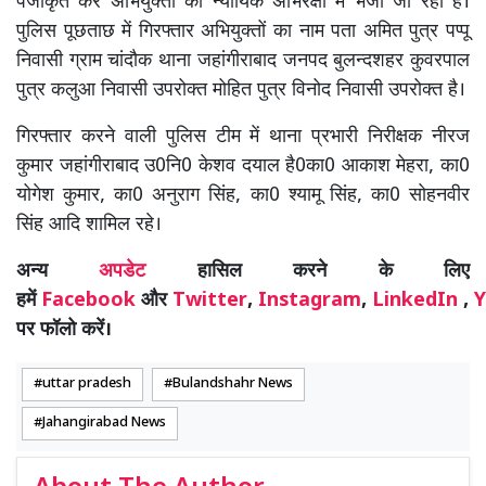
पंजीकृत कर अभियुक्तों को न्यायिक अभिरक्षा में भेजा जा रहा है।
पुलिस पूछताछ में गिरफ्तार अभियुक्तों का नाम पता अमित पुत्र पप्पू
निवासी ग्राम चांदौक थाना जहांगीराबाद जनपद बुलन्दशहर कुवरपाल
पुत्र कलुआ निवासी उपरोक्त मोहित पुत्र विनोद निवासी उपरोक्त है।
गिरफ्तार करने वाली पुलिस टीम में थाना प्रभारी निरीक्षक नीरज
कुमार जहांगीराबाद उ0नि0 केशव दयाल है0का0 आकाश मेहरा, का0
योगेश कुमार, का0 अनुराग सिंह, का0 श्यामू सिंह, का0 सोहनवीर
सिंह आदि शामिल रहे।
अन्य
अपडेट
हासिल करने के लिए
हमें
Facebook
और
Twitter
,
Instagram
,
LinkedIn
,
Y
पर फॉलो करें।
uttar pradesh
Bulandshahr News
Jahangirabad News