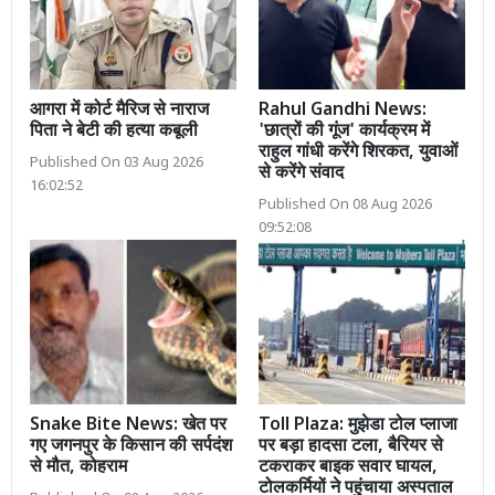
आगरा में कोर्ट मैरिज से नाराज
Rahul Gandhi News:
पिता ने बेटी की हत्या कबूली
'छात्रों की गूंज' कार्यक्रम में
राहुल गांधी करेंगे शिरकत, युवाओं
Published On 03 Aug 2026
से करेंगे संवाद
16:02:52
Published On 08 Aug 2026
09:52:08
Snake Bite News: खेत पर
Toll Plaza: मुझेडा टोल प्लाजा
गए जगनपुर के किसान की सर्पदंश
पर बड़ा हादसा टला, बैरियर से
से मौत, कोहराम
टकराकर बाइक सवार घायल,
टोलकर्मियों ने पहुंचाया अस्पताल