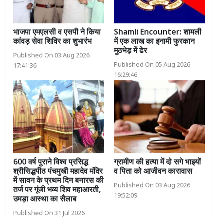
भाजपा एमएलसी व एसपी ने किया
Shamli Encounter: शामली
कांवड़ सेवा शिविर का शुभारंभ
में एक लाख का इनामी फुरकान
मुठभेड़ में ढेर
Published On 03 Aug 2026
Published On 05 Aug 2026
17:41:36
16:29:46
600 वर्ष पुराने विश्व प्रसिद्ध
ग्रामीण की हत्या में दो सगे भाइयों
श्रीसिद्धपीठ पंचमुखी महादेव मंदिर
व पिता को आजीवन कारावास
में सावन के प्रथम दिन बनारस की
Published On 03 Aug 2026
तर्ज पर गूंजी भव्य शिव महाआरती,
19:52:09
उमड़ा आस्था का सैलाब
Published On 31 Jul 2026