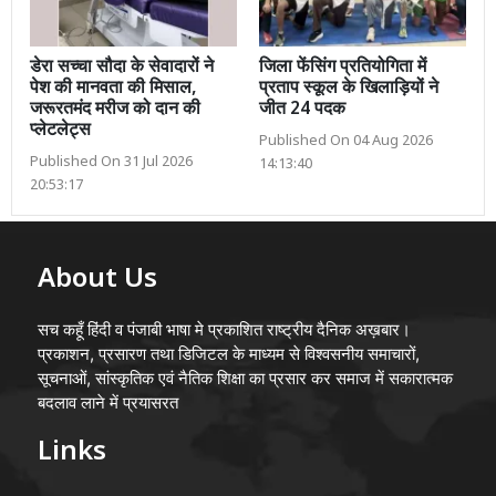
डेरा सच्चा सौदा के सेवादारों ने
जिला फेंसिंग प्रतियोगिता में
पेश की मानवता की मिसाल,
प्रताप स्कूल के खिलाड़ियों ने
जरूरतमंद मरीज को दान की
जीत 24 पदक
प्लेटलेट्स
Published On 04 Aug 2026
Published On 31 Jul 2026
14:13:40
20:53:17
About Us
सच कहूँ हिंदी व पंजाबी भाषा मे प्रकाशित राष्ट्रीय दैनिक अख़बार।
प्रकाशन, प्रसारण तथा डिजिटल के माध्यम से विश्वसनीय समाचारों,
सूचनाओं, सांस्कृतिक एवं नैतिक शिक्षा का प्रसार कर समाज में सकारात्मक
बदलाव लाने में प्रयासरत
Links