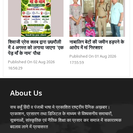
शिवाजी प्रेस क्लब द्वारा छछरौली
नाबालिग बेटों की जमीन हड़पने के
में 4 अगस्त को लगाया जाएगा 'एक
आरोप में मां गिरफ्तार
पेड़ माँ के नाम' पौधा
Published On 01 Aug 2026
Published On 02 Aug 2026
17:55:59
16:56:29
About Us
सच कहूँ हिंदी व पंजाबी भाषा मे प्रकाशित राष्ट्रीय दैनिक अख़बार।
प्रकाशन, प्रसारण तथा डिजिटल के माध्यम से विश्वसनीय समाचारों,
सूचनाओं, सांस्कृतिक एवं नैतिक शिक्षा का प्रसार कर समाज में सकारात्मक
बदलाव लाने में प्रयासरत